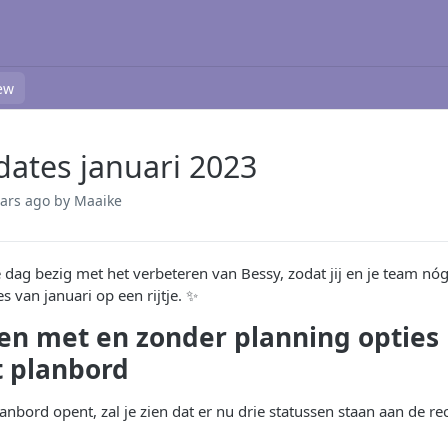
ew
ates januari 2023
ears ago
by Maaike
e dag bezig met het verbeteren van Bessy, zodat jij en je team nó
s van januari op een rijtje. ✨
ken met en zonder planning opties
t planbord
lanbord opent, zal je zien dat er nu drie statussen staan aan de re