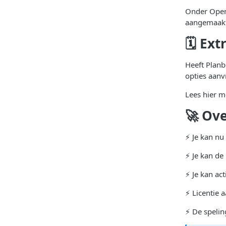
Onder Open 
aangemaakt
🗓 Ext
Heeft Planb
opties aanv
Lees hier m
🚀 Ov
⚡️ Je kan n
⚡️ Je kan d
⚡️ Je kan ac
⚡️ Licentie 
⚡️ De speli