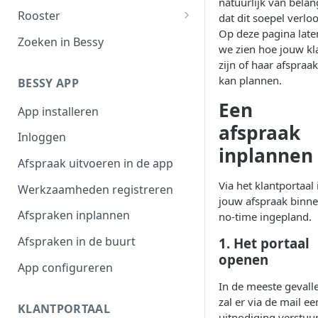
natuurlijk van belan
Filteroverzicht
Rooster
dat dit soepel verloo
Op deze pagina late
Afspraaktoegang
Werktijden
Zoeken in Bessy
we zien hoe jouw kl
Exporteren
Afwezigheid
zijn of haar afspraak
kan plannen.
BESSY APP
Plannen in beschikbaarheid
Een
App installeren
Shifts
afspraak
Inloggen
inplannen
Afspraak uitvoeren in de app
Via het klantportaal 
Werkzaamheden registreren
jouw afspraak binn
Afspraken inplannen
no-time ingepland.
Afspraken in de buurt
1. Het portaal
openen
App configureren
In de meeste gevall
zal er via de mail ee
KLANTPORTAAL
uitnodiging verstuu