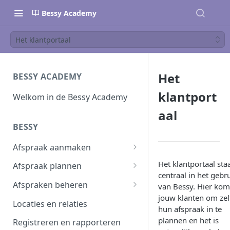
Bessy Academy
Het klantportaal
Het
BESSY ACADEMY
klantport
Welkom in de Bessy Academy
aal
BESSY
Afspraak aanmaken
Afspraak aanmaken
Het klantportaal sta
Afspraak plannen
centraal in het gebr
Afspraken importeren
Inplannen
Afspraken beheren
van Bessy. Hier ko
jouw klanten om zel
Planning wijzigen
Afspraak verwerken
Locaties en relaties
hun afspraak in te
Plannen in batch
Planbord
plannen en het is
Registreren en rapporteren