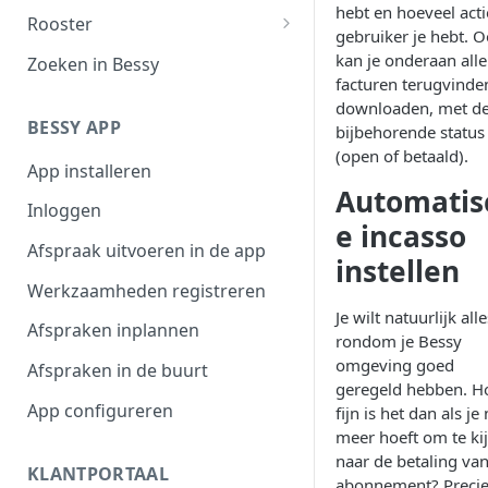
hebt en hoeveel act
Filteroverzicht
Rooster
gebruiker je hebt. 
Afspraaktoegang
Werktijden
kan je onderaan alle
Zoeken in Bessy
facturen terugvinde
Exporteren
Afwezigheid
downloaden, met d
BESSY APP
bijbehorende status
Plannen in beschikbaarheid
(open of betaald).
App installeren
Shifts
Automatis
Inloggen
e incasso
Afspraak uitvoeren in de app
instellen
Werkzaamheden registreren
Je wilt natuurlijk alle
Afspraken inplannen
rondom je Bessy
omgeving goed
Afspraken in de buurt
geregeld hebben. H
App configureren
fijn is het dan als je 
meer hoeft om te ki
naar de betaling van
KLANTPORTAAL
abonnement? Precie