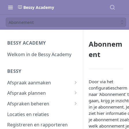
Bessy Academy
Abonnement
Abonnem
BESSY ACADEMY
ent
Welkom in de Bessy Academy
BESSY
Door via het
Afspraak aanmaken
configuratiescherm
Afspraak aanmaken
Afspraak plannen
naar 'Abonnement' t
gaan, krijg je inzich
Afspraken importeren
Inplannen
Afspraken beheren
in je abonnement. J
Planning wijzigen
Afspraak verwerken
ziet hier informatie 
Locaties en relaties
je abonnement zoal
Plannen in batch
Planbord
Registreren en rapporteren
welk abonnement je