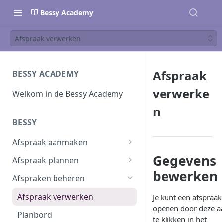
Bessy Academy
Afspraak verwerken
Afspraak
BESSY ACADEMY
verwerke
Welkom in de Bessy Academy
n
BESSY
Afspraak aanmaken
Afspraak aanmaken
Gegevens
Afspraak plannen
bewerken
Afspraken importeren
Inplannen
Afspraken beheren
Planning wijzigen
Afspraak verwerken
Je kunt een afspraak
openen door deze a
Plannen in batch
Planbord
te klikken in het