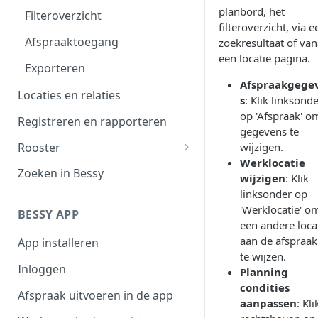
planbord, het
Filteroverzicht
filteroverzicht, via e
Afspraaktoegang
zoekresultaat of van
een locatie pagina.
Exporteren
Afspraakgege
Locaties en relaties
s
: Klik linksond
op 'Afspraak' o
Registreren en rapporteren
gegevens te
Rooster
wijzigen.
Werklocatie
Werktijden
Zoeken in Bessy
wijzigen
: Klik
Afwezigheid
linksonder op
'Werklocatie' o
BESSY APP
Plannen in beschikbaarheid
een andere loca
aan de afspraak
App installeren
Shifts
te wijzen.
Inloggen
Planning
condities
Afspraak uitvoeren in de app
aanpassen
: Kli