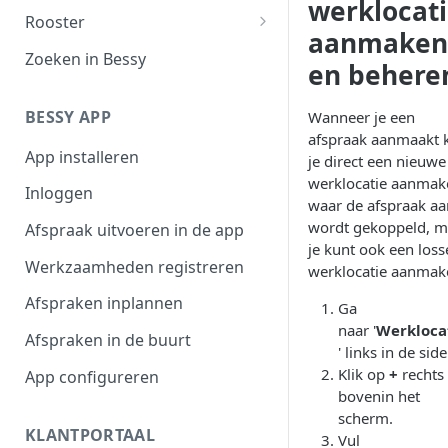
werklocat
Filteroverzicht
Rooster
aanmaken
Afspraaktoegang
Werktijden
Zoeken in Bessy
en behere
Exporteren
Afwezigheid
BESSY APP
Wanneer je een
Plannen in beschikbaarheid
afspraak aanmaakt 
App installeren
Shifts
je direct een nieuwe
werklocatie aanmak
Inloggen
waar de afspraak aa
wordt gekoppeld, m
Afspraak uitvoeren in de app
je kunt ook een loss
Werkzaamheden registreren
werklocatie aanmak
Afspraken inplannen
Ga
naar '
Werkloca
Afspraken in de buurt
' links in de side
Klik op
+
rechts
App configureren
bovenin het
scherm.
KLANTPORTAAL
Vul