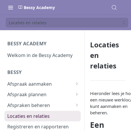
Bessy Academy
Locaties en relaties
Locaties
BESSY ACADEMY
en
Welkom in de Bessy Academy
relaties
BESSY
Afspraak aanmaken
Afspraak aanmaken
Hieronder lees je ho
Afspraak plannen
een nieuwe werkloca
Afspraken importeren
Inplannen
Afspraken beheren
kunt aanmaken en
beheren.
Planning wijzigen
Afspraak verwerken
Locaties en relaties
Een
Plannen in batch
Planbord
Registreren en rapporteren