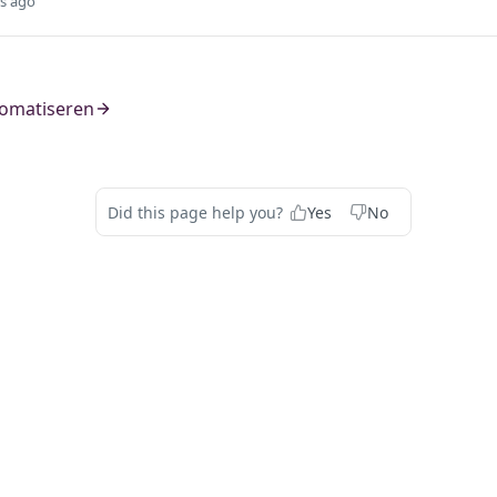
s ago
omatiseren
Did this page help you?
Yes
No