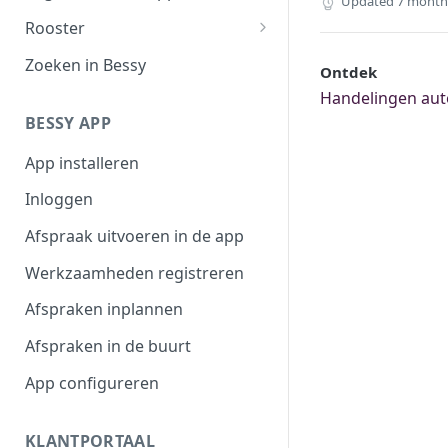
Updated
7 month
Filteroverzicht
Rooster
Afspraaktoegang
Werktijden
Zoeken in Bessy
Ontdek
Exporteren
Afwezigheid
Handelingen aut
BESSY APP
Plannen in beschikbaarheid
App installeren
Shifts
Inloggen
Afspraak uitvoeren in de app
Werkzaamheden registreren
Afspraken inplannen
Afspraken in de buurt
App configureren
KLANTPORTAAL