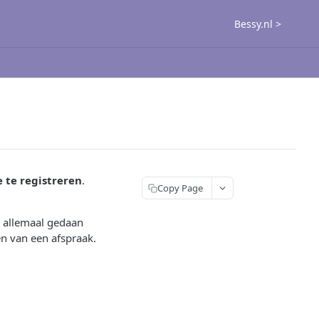
Bessy.nl >
 te registreren
.
Copy Page
ak allemaal gedaan
en van een afspraak.