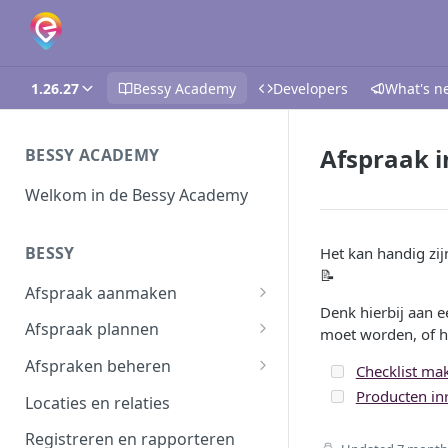
1.26.27
Bessy Academy
Developers
What's n
Afspraak i
BESSY ACADEMY
Welkom in de Bessy Academy
BESSY
Het kan handig zi
📝
Afspraak aanmaken
Denk hierbij aan e
Afspraak aanmaken
Afspraak plannen
moet worden, of he
Afspraken importeren
Inplannen
Afspraken beheren
Checklist ma
Planning wijzigen
Afspraak verwerken
Producten in
Locaties en relaties
Plannen in batch
Planbord
Registreren en rapporteren