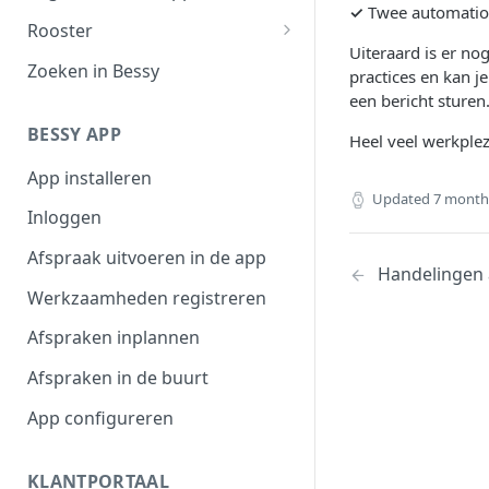
✓
Twee automation
Filteroverzicht
Rooster
Uiteraard is er no
Afspraaktoegang
Werktijden
Zoeken in Bessy
practices en kan j
een bericht sturen
Exporteren
Afwezigheid
BESSY APP
Heel veel werkplez
Plannen in beschikbaarheid
App installeren
Shifts
Updated
7 month
Inloggen
Afspraak uitvoeren in de app
Handelingen
Werkzaamheden registreren
Afspraken inplannen
Afspraken in de buurt
App configureren
KLANTPORTAAL