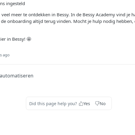
s ingesteld
g veel meer te ontdekken in Bessy. In de Bessy Academy vind je h
e de onboarding altijd terug vinden. Mocht je hulp nodig hebben, d
.
ier in Bessy! 🤩
s ago
 automatiseren
Did this page help you?
Yes
No