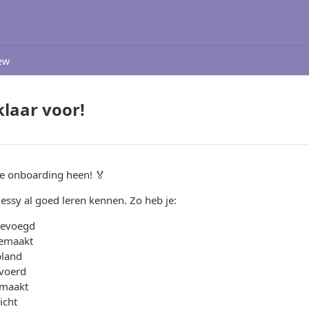
ew
klaar voor!
de onboarding heen! 🏅
essy al goed leren kennen. Zo heb je:
gevoegd
emaakt
pland
voerd
emaakt
icht