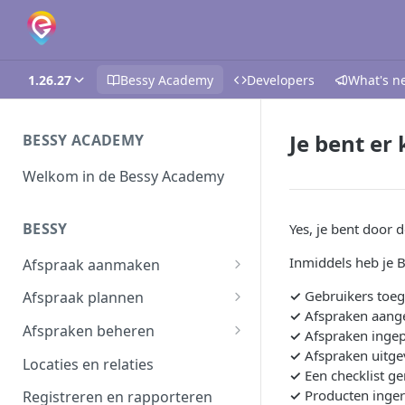
1.26.27
Bessy Academy
Developers
What's n
Je bent er 
BESSY ACADEMY
Welkom in de Bessy Academy
BESSY
Yes, je bent door 
Inmiddels heb je B
Afspraak aanmaken
Afspraak aanmaken
✓
Gebruikers toe
Afspraak plannen
✓
Afspraken aang
Afspraken importeren
Inplannen
Afspraken beheren
✓
Afspraken inge
✓
Afspraken uitge
Planning wijzigen
Afspraak verwerken
Locaties en relaties
✓
Een checklist g
Plannen in batch
Planbord
✓
Producten inger
Registreren en rapporteren