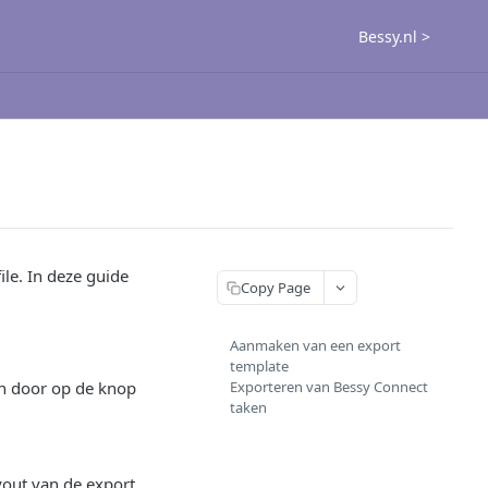
Bessy.nl >
le. In deze guide
Copy Page
Aanmaken van een export
template
ken door op de knop
Exporteren van Bessy Connect
taken
yout van de export.