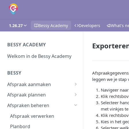
1.26.27
Bessy Academy
Developers
What's n
Exportere
BESSY ACADEMY
Welkom in de Bessy Academy
BESSY
Afspraakgegevens e
leggen we je stap 
Afspraak aanmaken
Navigeer naar 
Afspraak aanmaken
Afspraak plannen
Klik rechtsbov
Selecteer hand
Afspraken importeren
Inplannen
Afspraken beheren
met vinkjes te
Planning wijzigen
Klik rechtsbov
Afspraak verwerken
Kies in het ge
Plannen in batch
Planbord
Selecteer wel