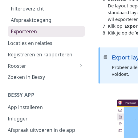
De layout bepa
Filteroverzicht
standaard lay
wil exporteren
Afspraaktoegang
Klik op '
Expor
Exporteren
Klik je op de '
Locaties en relaties
Registreren en rapporteren
Export la
📘
Rooster
Probeer all
voldoet.
Werktijden
Zoeken in Bessy
Afwezigheid
BESSY APP
Plannen in beschikbaarheid
App installeren
Shifts
Inloggen
Afspraak uitvoeren in de app