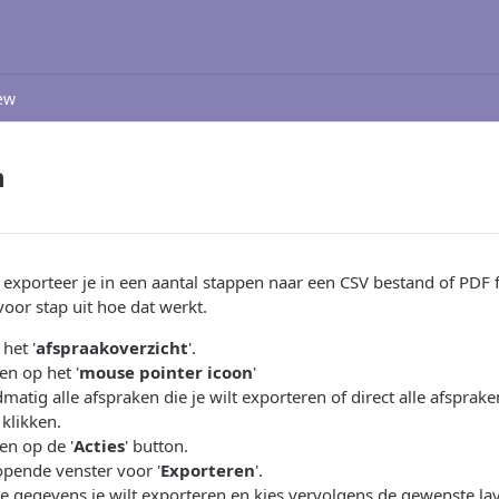
ew
n
xporteer je in een aantal stappen naar een CSV bestand of PDF fi
voor stap uit hoe dat werkt.
het '
afspraakoverzicht
'.
en op het '
mouse pointer icoon
'
matig alle afspraken die je wilt exporteren of direct alle afspra
 klikken.
en op de '
Acties
' button.
opende venster voor '
Exporteren
'.
ke gegevens je wilt exporteren en kies vervolgens de gewenste la