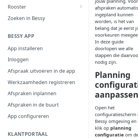
jouw planning. Voor
Filteroverzicht
Rooster
afspraken automati
ingepland kunnen
Afspraaktoegang
Werktijden
Zoeken in Bessy
worden, is het van
Exporteren
Afwezigheid
belang dat je eerst 
voorkeuren meegeef
BESSY APP
Plannen in beschikbaarheid
In deze guide
App installeren
doorlopen we alle
Shifts
stappen die daarvoo
Inloggen
nodig zijn.
Afspraak uitvoeren in de app
Planning
Werkzaamheden registreren
configurat
aanpasse
Afspraken inplannen
Afspraken in de buurt
Open het
configuratiescherm i
App configureren
Bessy omgeving en 
klik op
planning
KLANTPORTAAL
configuratie
om de