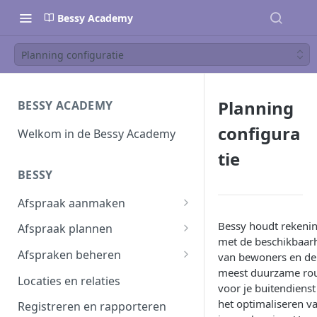
Bessy Academy
Planning configuratie
Planning
BESSY ACADEMY
configura
Welkom in de Bessy Academy
tie
BESSY
Afspraak aanmaken
Afspraak aanmaken
Bessy houdt rekeni
Afspraak plannen
met de beschikbaar
Afspraken importeren
Inplannen
Afspraken beheren
van bewoners en de
meest duurzame ro
Planning wijzigen
Afspraak verwerken
Locaties en relaties
voor je buitendienst 
Plannen in batch
Planbord
het optimaliseren v
Registreren en rapporteren