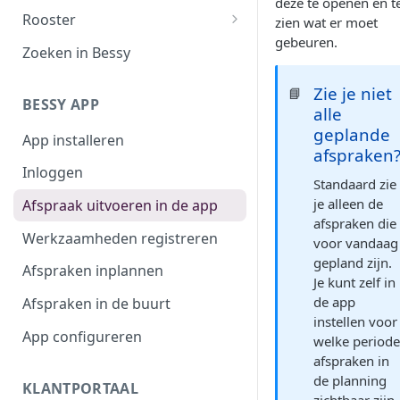
deze te openen en t
Filteroverzicht
Rooster
zien wat er moet
gebeuren.
Afspraaktoegang
Werktijden
Zoeken in Bessy
Exporteren
Afwezigheid
Zie je niet
📘
BESSY APP
Plannen in beschikbaarheid
alle
geplande
App installeren
Shifts
afspraken
Inloggen
Standaard zie
je alleen de
Afspraak uitvoeren in de app
afspraken die
Werkzaamheden registreren
voor vandaag
gepland zijn.
Afspraken inplannen
Je kunt zelf in
de app
Afspraken in de buurt
instellen voor
App configureren
welke period
afspraken in
de planning
KLANTPORTAAL