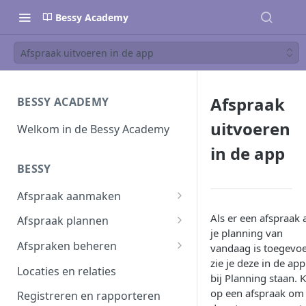
Bessy Academy
Afspraak uitvoeren in de app
Afspraak
BESSY ACADEMY
uitvoeren
Welkom in de Bessy Academy
in de app
BESSY
Afspraak aanmaken
Afspraak aanmaken
Als er een afspraak 
Afspraak plannen
je planning van
Afspraken importeren
Inplannen
Afspraken beheren
vandaag is toegevo
zie je deze in de app
Planning wijzigen
Afspraak verwerken
Locaties en relaties
bij Planning staan. K
Plannen in batch
Planbord
op een afspraak om
Registreren en rapporteren