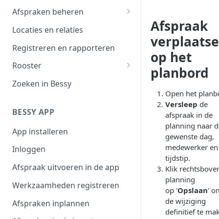
Afspraken beheren
Afspraak
Afspraak verwerken
Locaties en relaties
verplaats
Planbord
Registreren en rapporteren
op het
Filteroverzicht
Rooster
planbord
Afspraaktoegang
Werktijden
Zoeken in Bessy
Open het planb
Exporteren
Afwezigheid
Versleep
de
BESSY APP
afspraak in de
Plannen in beschikbaarheid
planning naar d
App installeren
Shifts
gewenste dag,
medewerker en
Inloggen
tijdstip.
Afspraak uitvoeren in de app
Klik rechtsbove
planning
Werkzaamheden registreren
op '
Opslaan
' o
de wijziging
Afspraken inplannen
definitief te ma