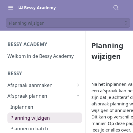
Bessy Academy
Planning wijzigen
Planning
BESSY ACADEMY
wijzigen
Welkom in de Bessy Academy
BESSY
Na het inplannen va
Afspraak aanmaken
een afspraak kan he
Afspraak aanmaken
Afspraak plannen
zijn dat je achteraf 
afspraak planning wi
Afspraken importeren
Inplannen
wijzigen of annulere
Dit kan op verschill
Planning wijzigen
manier. Op deze pa
Plannen in batch
lees je er alles over.