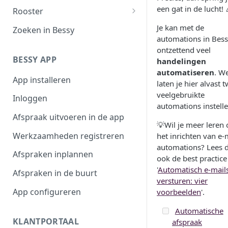
Filteroverzicht
een gat in de lucht! 
Rooster
Afspraaktoegang
Werktijden
Je kan met de
Zoeken in Bessy
automations in Bes
Exporteren
Afwezigheid
ontzettend veel
BESSY APP
handelingen
Plannen in beschikbaarheid
automatiseren
. W
App installeren
Shifts
laten je hier alvast 
veelgebruikte
Inloggen
automations instelle
Afspraak uitvoeren in de app
💡Wil je meer leren 
Werkzaamheden registreren
het inrichten van e-
automations? Lees 
Afspraken inplannen
ook de best practice
'
Automatisch e-mail
Afspraken in de buurt
versturen: vier
App configureren
voorbeelden
'.
Automatische
KLANTPORTAAL
afspraak