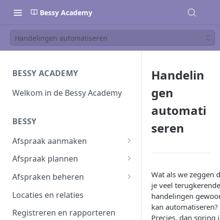
Bessy Academy
Handelingen automatiseren
Handelin
BESSY ACADEMY
gen
Welkom in de Bessy Academy
automati
BESSY
seren
Afspraak aanmaken
Afspraak aanmaken
Afspraak plannen
Afspraken importeren
Inplannen
Wat als we zeggen d
Afspraken beheren
je veel terugkerend
Planning wijzigen
Afspraak verwerken
Locaties en relaties
handelingen gewoo
kan automatiseren?
Plannen in batch
Planbord
Registreren en rapporteren
Precies, dan spring 