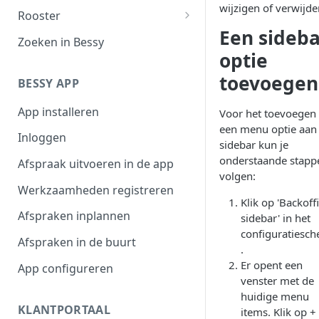
wijzigen of verwijde
Filteroverzicht
Rooster
Een sideba
Afspraaktoegang
Werktijden
Zoeken in Bessy
optie
Exporteren
Afwezigheid
toevoegen
BESSY APP
Plannen in beschikbaarheid
App installeren
Voor het toevoegen
Shifts
een menu optie aan
Inloggen
sidebar kun je
onderstaande stapp
Afspraak uitvoeren in de app
volgen:
Werkzaamheden registreren
Klik op 'Backoff
Afspraken inplannen
sidebar' in het
configuratiesc
Afspraken in de buurt
.
Er opent een
App configureren
venster met de
huidige menu
KLANTPORTAAL
items. Klik op +