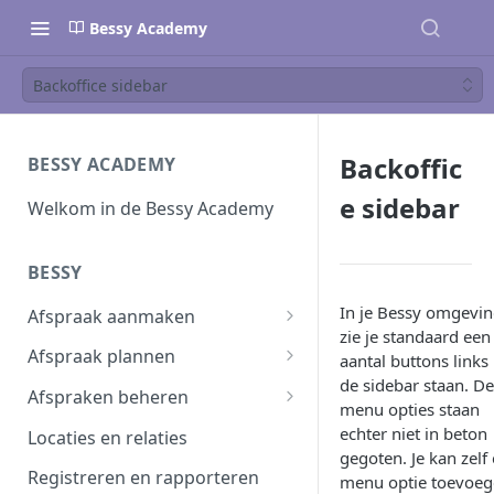
Bessy Academy
Backoffice sidebar
Backoffic
BESSY ACADEMY
e sidebar
Welkom in de Bessy Academy
BESSY
In je Bessy omgevi
Afspraak aanmaken
zie je standaard een
Afspraak aanmaken
Afspraak plannen
aantal buttons links 
de sidebar staan. D
Afspraken importeren
Inplannen
Afspraken beheren
menu opties staan
Planning wijzigen
Afspraak verwerken
echter niet in beton
Locaties en relaties
gegoten. Je kan zelf
Plannen in batch
Planbord
Registreren en rapporteren
menu optie toevoeg