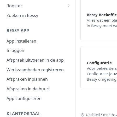
Filteroverzicht
Rooster
Afspraaktoegang
Werktijden
Bessy Backoffic
Zoeken in Bessy
Alles wat een pl
Exporteren
Afwezigheid
in Bessy moet w
BESSY APP
Plannen in beschikbaarheid
App installeren
Shifts
Inloggen
Afspraak uitvoeren in de app
Configuratie
Voor beheerders
Werkzaamheden registreren
Configureer jou
Afspraken inplannen
Bessy omgeving
Afspraken in de buurt
App configureren
KLANTPORTAAL
Updated
5 months 