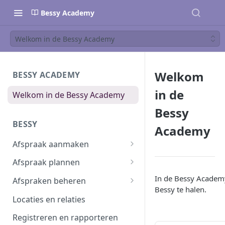
Bessy Academy
Welkom in de Bessy Academy
Welkom
BESSY ACADEMY
in de
Welkom in de Bessy Academy
Bessy
BESSY
Academy
Afspraak aanmaken
Afspraak aanmaken
Afspraak plannen
Afspraken importeren
Inplannen
In de Bessy Academy
Afspraken beheren
Bessy te halen.
Planning wijzigen
Afspraak verwerken
Locaties en relaties
Plannen in batch
Planbord
Registreren en rapporteren