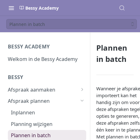
Bessy Academy
Plannen in batch
Plannen
BESSY ACADEMY
in batch
Welkom in de Bessy Academy
BESSY
Wanneer je afsprak
Afspraak aanmaken
importeert kan het
Afspraak aanmaken
Afspraak plannen
handig zijn om voor
deze afspraken tegel
Afspraken importeren
Inplannen
opties te genereren,
deze afspraken zelfs
Planning wijzigen
één keer in te plann
Plannen in batch
Met plannen in batc