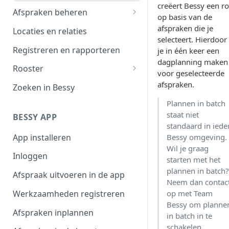
creëert Bessy een r
Afspraken beheren
op basis van de
Afspraak verwerken
afspraken die je
Locaties en relaties
selecteert. Hierdoor
Planbord
Registreren en rapporteren
je in één keer een
dagplanning maken
Filteroverzicht
Rooster
voor geselecteerde
Afspraaktoegang
Werktijden
afspraken.
Zoeken in Bessy
Exporteren
Afwezigheid
Plannen in batch
staat niet
BESSY APP
Plannen in beschikbaarheid
standaard in iede
App installeren
Bessy omgeving.
Shifts
Wil je graag
Inloggen
starten met het
plannen in batch
Afspraak uitvoeren in de app
Neem dan contac
Werkzaamheden registreren
op met Team
Bessy om planne
Afspraken inplannen
in batch in te
schakelen.